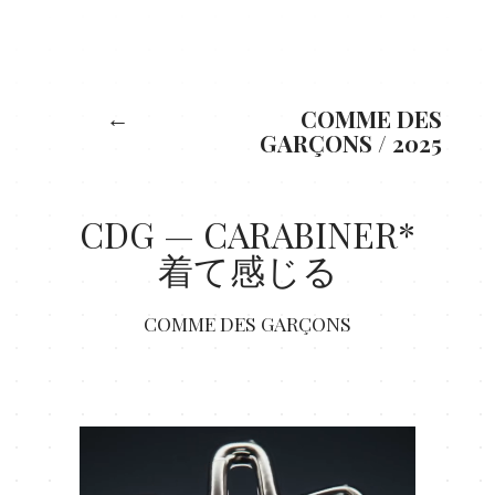
X: 0
Y: 0
←
COMME DES
GARÇONS
/
2025
CDG — CARABINER*
着て感じる
COMME DES GARÇONS