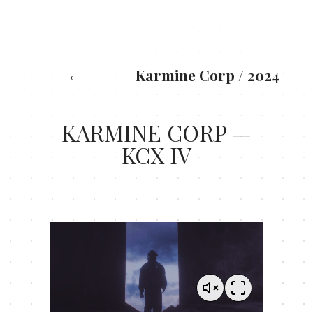
X: 0
Y: 0
←
Karmine Corp
/
2024
KARMINE CORP —
KCX IV