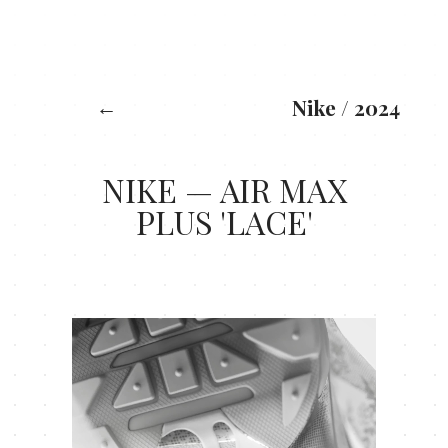
X: 0
Y: 0
←
Nike
/
2024
NIKE — AIR MAX
PLUS 'LACE'